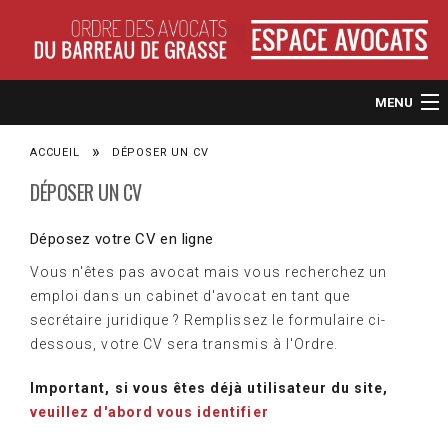
MENU
ACCUEIL
ACCUEIL
DÉPOSER UN CV
DÉPOSER UN CV
CONTACT
Déposez votre CV en ligne
DÉPOSEZ UNE OFFRE OU UNE DEMANDE DE COLLABORATION
Vous n'êtes pas avocat mais vous recherchez un
DÉPOSER UN CV
emploi dans un cabinet d'avocat en tant que
secrétaire juridique ? Remplissez le formulaire ci-
dessous, votre CV sera transmis à l'Ordre.
Important, si vous êtes déjà utilisateur du site,
veuillez d'abord vous identifier