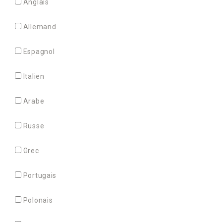
Anglais
Allemand
Espagnol
Italien
Arabe
Russe
Grec
Portugais
Polonais