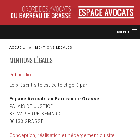
MENU
ACCUEIL
ACCUEIL
MENTIONS LÉGALES
MENTIONS LÉGALES
CONTACT
Publication
DÉPOSEZ UNE OFFRE OU UNE DEMANDE DE COLLABORATION
Le présent site est édité et géré par :
DÉPOSER UN CV
Espace Avocats au Barreau de Grasse
PALAIS DE JUSTICE
37 AV PIERRE SÉMARD
06133 GRASSE
Conception, réalisation et hébergement du site